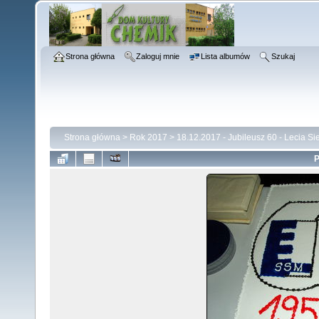
Strona główna
Zaloguj mnie
Lista albumów
Szukaj
Strona główna
>
Rok 2017
>
18.12.2017 - Jubileusz 60 - Lecia S
P