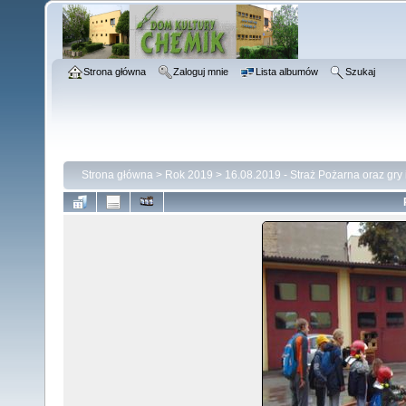
Strona główna
Zaloguj mnie
Lista albumów
Szukaj
Strona główna
>
Rok 2019
>
16.08.2019 - Straż Pożarna oraz gry