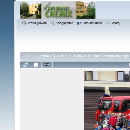
Strona główna
Zaloguj mnie
Lista albumów
Szukaj
Strona główna
>
Rok 2019
>
16.08.2019 - Straż Pożarna oraz gry