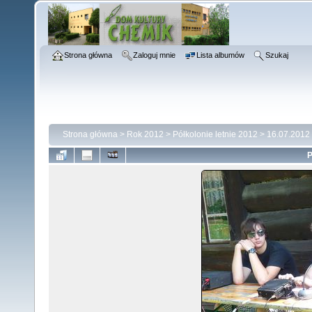
Strona główna
Zaloguj mnie
Lista albumów
Szukaj
Strona główna
>
Rok 2012
>
Półkolonie letnie 2012
>
16.07.2012
P