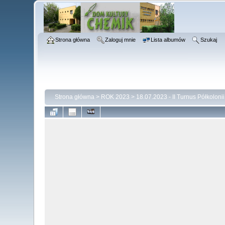
Strona główna
Zaloguj mnie
Lista albumów
Szukaj
Strona główna
>
ROK 2023
>
18.07.2023 - II Turnus Półkolon