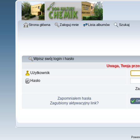
Strona główna
Zaloguj mnie
Lista albumów
Szukaj
Wpisz swój login i hasło
Uwaga, Twoja prze
Użytkownik
Hasło
Za
Zapomniałem hasła
O
Zagubiony aktywacyjny link?
Power