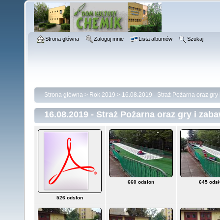
Strona główna
Zaloguj mnie
Lista albumów
Szukaj
Strona główna
>
Rok 2019
>
16.08.2019 - Straż Pożarna oraz gry
16.08.2019 - Straż Pożarna oraz gry i zab
660 odsłon
645 ods
526 odsłon