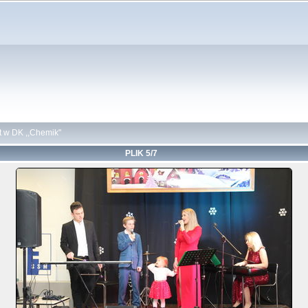
t w DK ,,Chemik"
PLIK 5/7