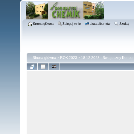
Strona główna
Zaloguj mnie
Lista albumów
Szukaj
Strona główna
>
ROK 2023
>
18.12.2023 - Świąteczny Koncer