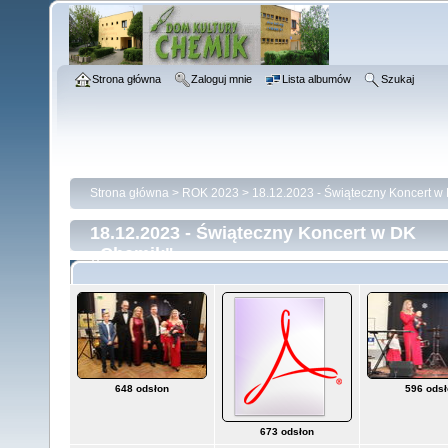
Strona główna
Zaloguj mnie
Lista albumów
Szukaj
Strona główna
>
ROK 2023
>
18.12.2023 - Świąteczny Koncert w
18.12.2023 - Świąteczny Koncert w DK
,,Chemik"
648 odsłon
596 ods
673 odsłon