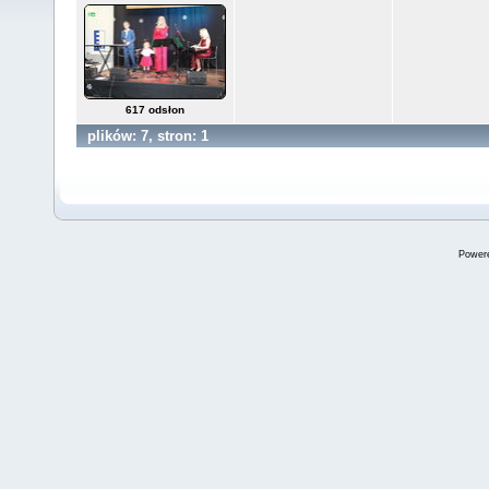
617 odsłon
plików: 7, stron: 1
Power